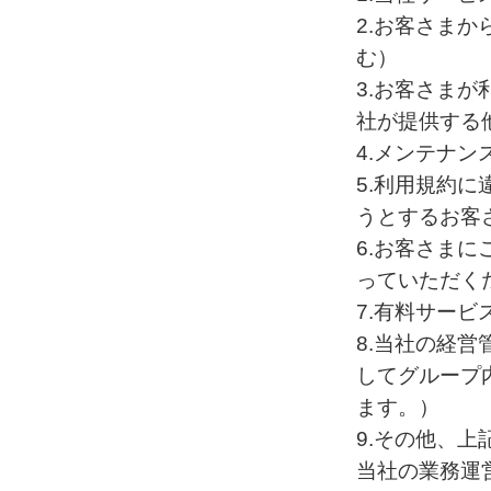
2.お客さま
む）
3.お客さま
社が提供する
4.メンテナ
5.利用規約
うとするお客
6.お客さま
っていただく
7.有料サー
8.当社の経
してグループ
ます。）
9.その他、上
当社の業務運